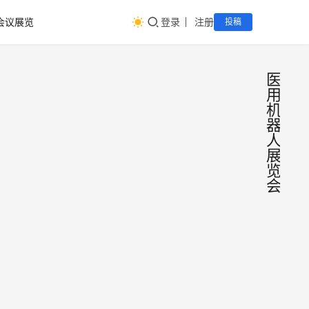
会议展览
登录
注册
投稿
医
用
机
器
人
展
览
会
2025
第31
届中
国家卫
国国
生健康