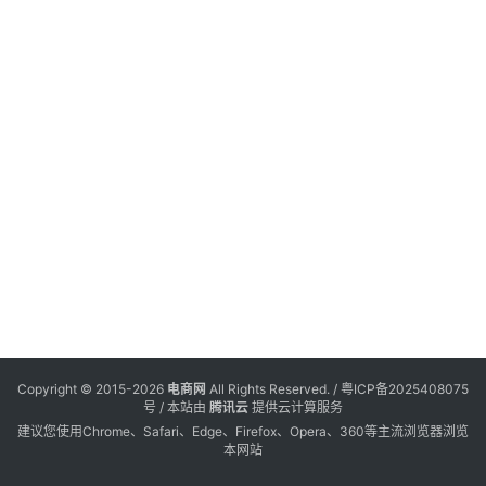
电
登录
注册
商
服
务
跨
境
电
商
电
商
专
Copyright © 2015-2026
电商网
All Rights Reserved. /
粤ICP备2025408075
栏
号
/ 本站由
腾讯云
提供云计算服务
建议您使用Chrome、Safari、Edge、Firefox、Opera、360等主流浏览器浏览
本网站
会