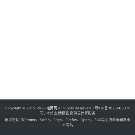
电
登录
注册
商
服
务
跨
境
电
商
电
商
专
Copyright © 2015-2026
电商网
All Rights Reserved. /
粤ICP备2025408075
栏
号
/ 本站由
腾讯云
提供云计算服务
建议您使用Chrome、Safari、Edge、Firefox、Opera、360等主流浏览器浏览
本网站
会