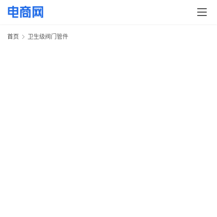
快
讯
首页
卫生级阀门管件
头
条
电
商
产
业
电
商
领
域
电
商