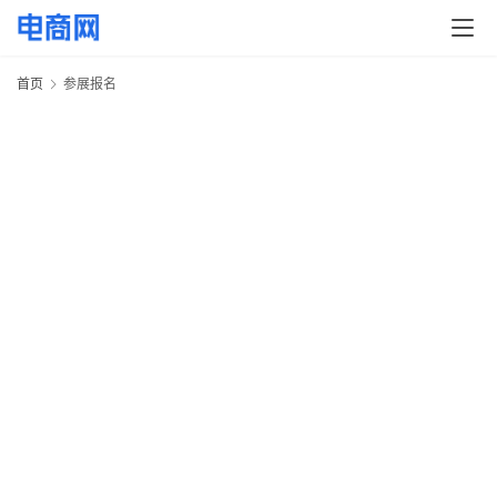
首页
参展报名
首
页
快
讯
2
2
头
2
条
8
电
会
S
2
商
W
产
2
业
5
C
电
会
2
2