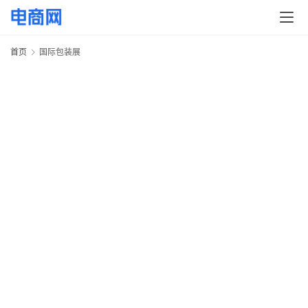
快
讯
首页
国际包装展
头
条
电
商
产
业
电
商
领
域
电
商