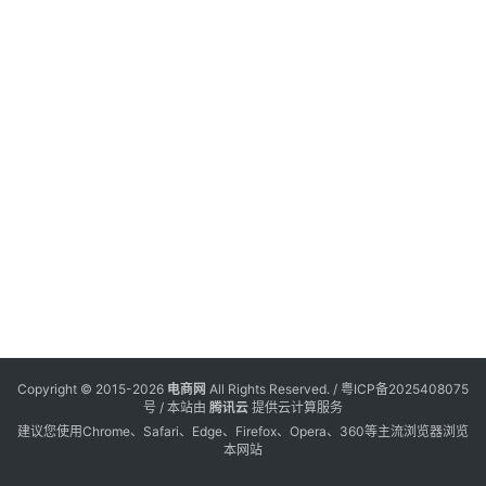
电
登录
注册
商
服
务
跨
境
电
商
电
商
专
Copyright © 2015-2026
电商网
All Rights Reserved. /
粤ICP备2025408075
栏
号
/ 本站由
腾讯云
提供云计算服务
建议您使用Chrome、Safari、Edge、Firefox、Opera、360等主流浏览器浏览
本网站
会