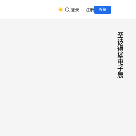
登录
注册
投稿
圣
彼
得
堡
电
子
展
俄罗
会
议
电子
展
览
会|2
202
第2
罗斯
彼得
俄罗