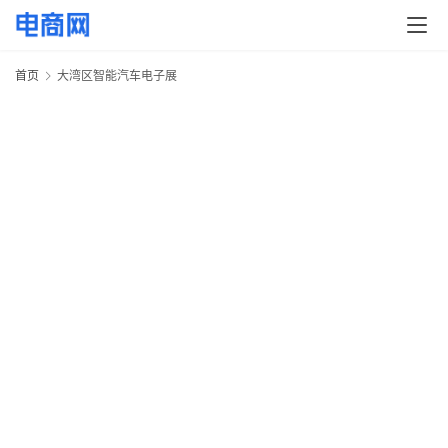
快
讯
首页
大湾区智能汽车电子展
头
条
电
商
产
业
电
商
领
·
域
20
电
年
商