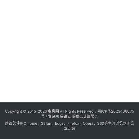
1
会
2
览
电
登录
注册
商
服
务
跨
境
电
商
电
商
专
Copyright © 2015-2026
电商网
All Rights Reserved. /
粤ICP备2025408075
栏
号
/ 本站由
腾讯云
提供云计算服务
建议您使用Chrome、Safari、Edge、Firefox、Opera、360等主流浏览器浏览
本网站
会