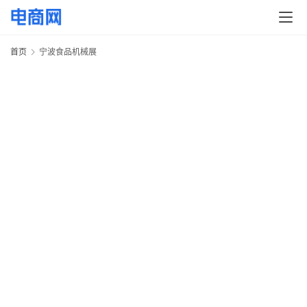
快
讯
首页
宁波食品机械展
头
条
电
商
产
业
电
商
领
域
电
商