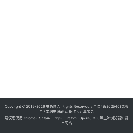
电
登录
注册
商
服
务
跨
境
电
商
电
商
专
Copyright © 2015-2026
电商网
All Rights Reserved. /
粤ICP备2025408075
栏
号
/ 本站由
腾讯云
提供云计算服务
建议您使用Chrome、Safari、Edge、Firefox、Opera、360等主流浏览器浏览
本网站
会