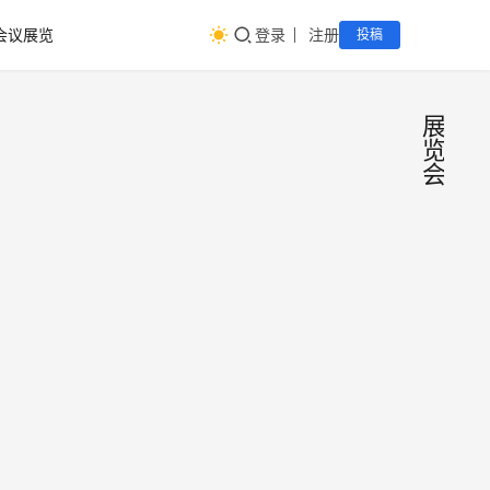
会议展览
登录
注册
投稿
展
览
会
第十
会
议
四届
展
览
北京
第十
国际
四届
北京
餐饮
国际
业供
6670
2023
餐饮
应链
年11
业供
月28
展览
应链
日