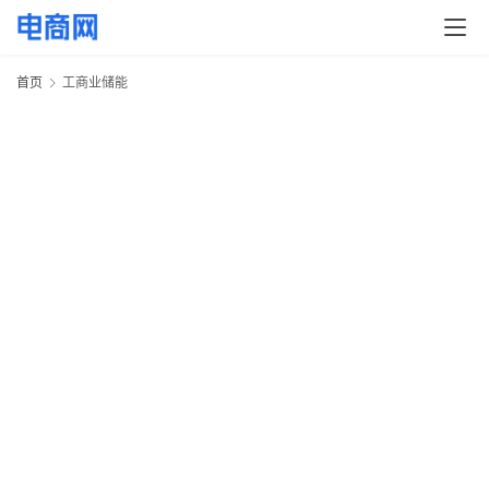
快
讯
首页
工商业储能
头
条
电
商
产
业
电
商
领
域
电
商