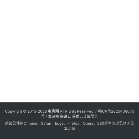
电
登录
注册
商
服
务
跨
境
电
商
电
商
专
Copyright © 2015-2026
电商网
All Rights Reserved. /
粤ICP备2025408075
栏
号
/ 本站由
腾讯云
提供云计算服务
建议您使用Chrome、Safari、Edge、Firefox、Opera、360等主流浏览器浏览
本网站
会