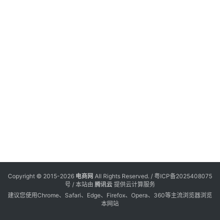
电
登录
注册
商
服
务
跨
境
电
商
电
商
专
Copyright © 2015-2026
电商网
All Rights Reserved. /
粤ICP备2025408075
栏
号
/ 本站由
腾讯云
提供云计算服务
建议您使用Chrome、Safari、Edge、Firefox、Opera、360等主流浏览器浏览
本网站
会