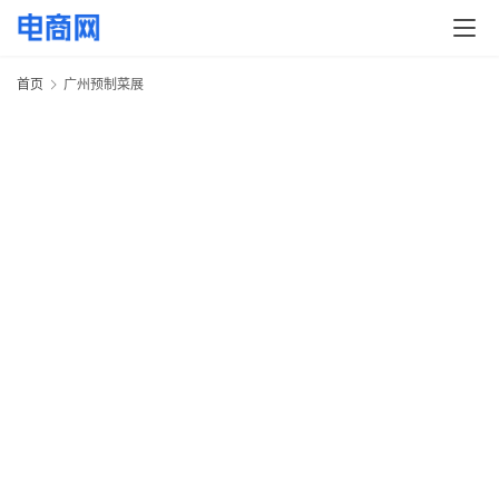
快
讯
首页
广州预制菜展
头
条
电
商
产
业
电
商
领
域
电
商