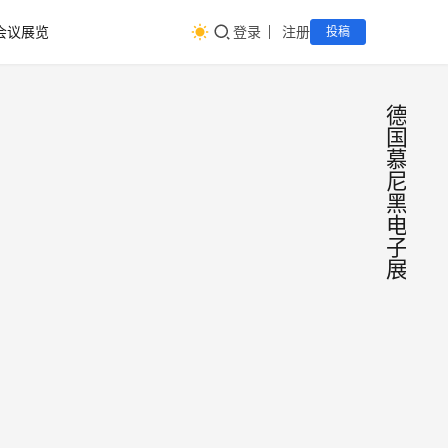
会议展览
登录
注册
投稿
德
国
慕
尼
黑
电
子
展
德国
会
议
子
展
览
展|2
202
年德
国慕
国际