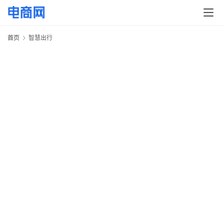
快
讯
首页
智慧出行
头
条
电
商
产
业
电
商
领
域
电
商