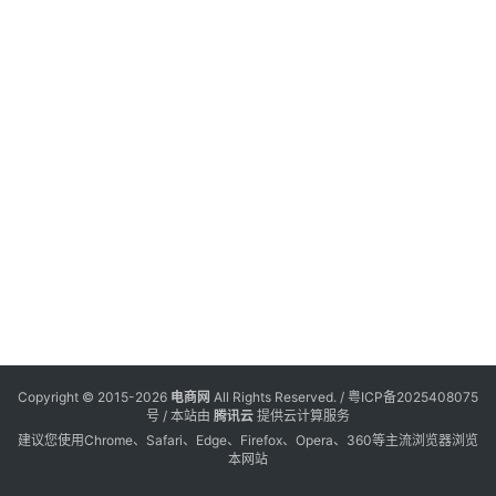
电
登录
注册
商
服
务
跨
境
电
商
电
商
专
Copyright © 2015-2026
电商网
All Rights Reserved. /
粤ICP备2025408075
栏
号
/ 本站由
腾讯云
提供云计算服务
建议您使用Chrome、Safari、Edge、Firefox、Opera、360等主流浏览器浏览
本网站
会