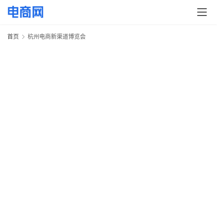
快
讯
首页
杭州电商新渠道博览会
头
条
电
商
产
业
电
商
2
领
域
电
20
年
商