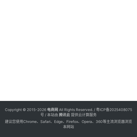
7
会
电
登录
注册
览
商
服
务
跨
境
电
商
电
商
专
Copyright © 2015-2026
电商网
All Rights Reserved. /
粤ICP备2025408075
栏
号
/ 本站由
腾讯云
提供云计算服务
建议您使用Chrome、Safari、Edge、Firefox、Opera、360等主流浏览器浏览
本网站
会