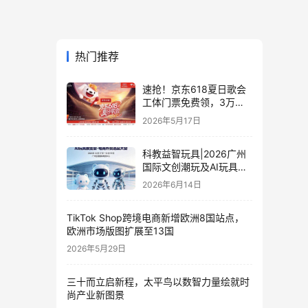
热门推荐
速抢！京东618夏日歌会
工体门票免费领，3万张
门票等你来
2026年5月17日
科教益智玩具|2026广州
国际文创潮玩及AI玩具展
览会·电商外贸选品大会
2026年6月14日
TikTok Shop跨境电商新增欧洲8国站点，
欧洲市场版图扩展至13国
2026年5月29日
三十而立启新程，太平鸟以数智力量绘就时
尚产业新图景