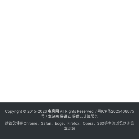
电
登录
注册
商
服
务
跨
境
电
商
电
商
专
Copyright © 2015-2026
电商网
All Rights Reserved. /
粤ICP备2025408075
栏
号
/ 本站由
腾讯云
提供云计算服务
建议您使用Chrome、Safari、Edge、Firefox、Opera、360等主流浏览器浏览
本网站
会