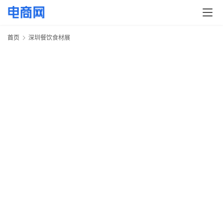
快
讯
首页
深圳餐饮食材展
头
条
电
商
产
业
电
商
领
域
电
商