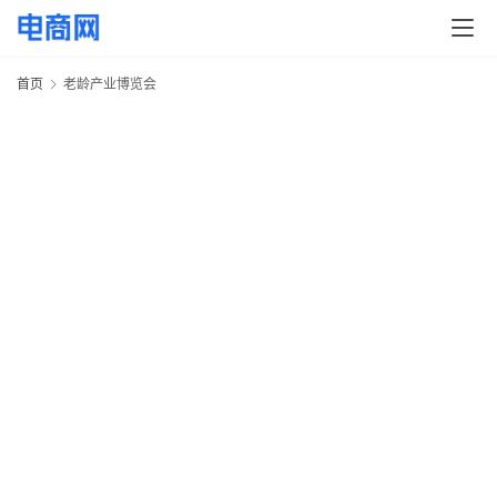
快
讯
首页
老龄产业博览会
头
条
电
商
产
业
电
商
领
域
电
商