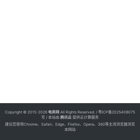
电
登录
注册
商
服
务
跨
境
电
商
电
商
专
Copyright © 2015-2026
电商网
All Rights Reserved. /
粤ICP备2025408075
栏
号
/ 本站由
腾讯云
提供云计算服务
建议您使用Chrome、Safari、Edge、Firefox、Opera、360等主流浏览器浏览
本网站
会