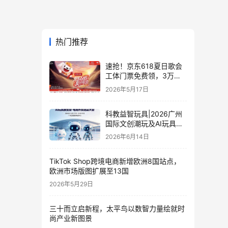
热门推荐
速抢！京东618夏日歌会
工体门票免费领，3万张
门票等你来
2026年5月17日
科教益智玩具|2026广州
国际文创潮玩及AI玩具展
览会·电商外贸选品大会
2026年6月14日
TikTok Shop跨境电商新增欧洲8国站点，
欧洲市场版图扩展至13国
2026年5月29日
三十而立启新程，太平鸟以数智力量绘就时
尚产业新图景