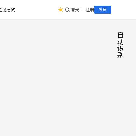
会议展览
登录
注册
投稿
自
动
识
别
参加
会
议
202
展
览
长三
7月8
角快
日，
州国
递物
博览
流
信世
2024
心将
展，
展览
年5月
来一
于乐
1日