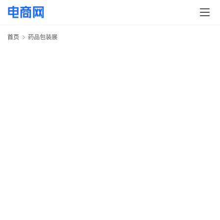
快
讯
首页
药品包装展
头
条
电
商
产
业
电
商
领
域
电
商