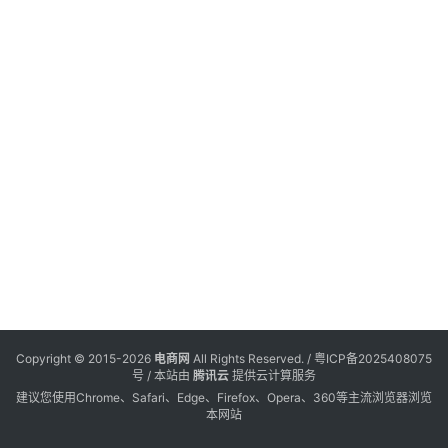
电
登录
注册
商
服
务
跨
境
电
商
电
商
专
Copyright © 2015-2026
电商网
All Rights Reserved. /
粤ICP备2025408075
栏
号
/ 本站由
腾讯云
提供云计算服务
建议您使用Chrome、Safari、Edge、Firefox、Opera、360等主流浏览器浏览
本网站
会