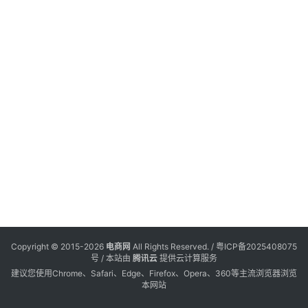
电
登录
注册
商
服
务
跨
境
电
商
电
商
专
Copyright © 2015-2026
电商网
All Rights Reserved. /
粤ICP备2025408075
栏
号
/ 本站由
腾讯云
提供云计算服务
建议您使用Chrome、Safari、Edge、Firefox、Opera、360等主流浏览器浏览
本网站
会