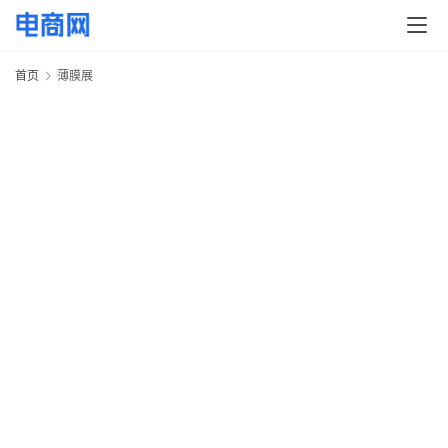
快
讯
首页
薄膜展
头
条
电
商
产
业
电
商
领
域
电
商