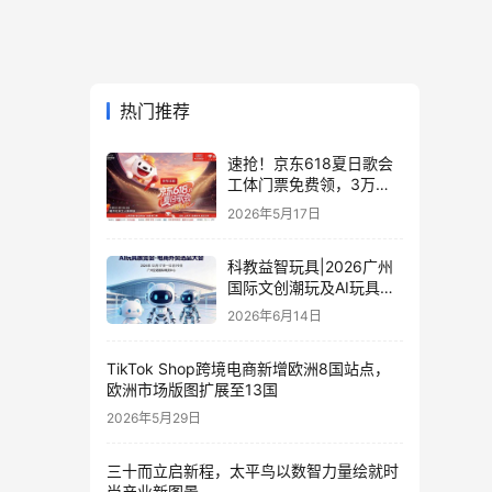
热门推荐
速抢！京东618夏日歌会
工体门票免费领，3万张
门票等你来
2026年5月17日
科教益智玩具|2026广州
国际文创潮玩及AI玩具展
览会·电商外贸选品大会
2026年6月14日
TikTok Shop跨境电商新增欧洲8国站点，
欧洲市场版图扩展至13国
2026年5月29日
三十而立启新程，太平鸟以数智力量绘就时
尚产业新图景