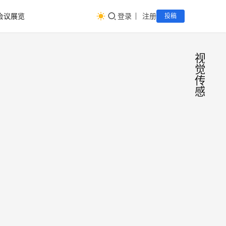
会议展览
登录
注册
投稿
视
觉
传
感
第二
届越
南国
越南光
际光
电·光学·
电展
激光·红
(VIOE
越
外·显示·
中会展
2025年
2025)
传感·触
5月1日