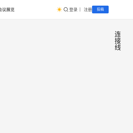
会议展览
登录
注册
投稿
连
接
线
康瑞
电
商
电子
专
栏
讲解
在选
连接
连接
互连
器压
决方
接工
konnra
2022
时，
艺规
年12月
件的
14日
范知
成过