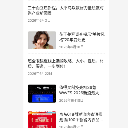
三十而立启新程，太平鸟以数智力量绘就时
尚产业新图景
2026年6月3日
花王美容调查揭示“美妆风
格”20年变迁史
2026年6月10日
超全眼镜框线上选购攻略：大小、性质、材
质、渠道，一步到位！
2026年6月22日
值得买科技亮相36氪
WAVES 2026新浪潮大
会：分享AI重构消费决策
2026年6月18日
链路下的新解法
京东618引潮流内衣消费
潮 超100个新锐内衣品牌
增长10倍
2026年6月25日