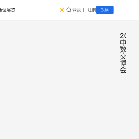
会议展览
登录
注册
投稿
2022
中国
数字
交通
博览
会
深圳交
通
展|20
2022中
中国数
数字交
字交通
展、深
大会(
gjhz