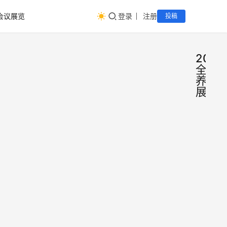
会议展览
登录
注册
投稿
2022
全国
养老
展
202
会
议
中国
展
览
养老
2022
行业
第六
中国
趋势
（广
广州
7702
2022
州）
老博
年4月
际养
27日