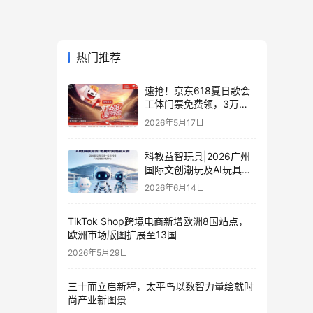
热门推荐
速抢！京东618夏日歌会
工体门票免费领，3万张
门票等你来
2026年5月17日
科教益智玩具|2026广州
国际文创潮玩及AI玩具展
览会·电商外贸选品大会
2026年6月14日
TikTok Shop跨境电商新增欧洲8国站点，
欧洲市场版图扩展至13国
2026年5月29日
三十而立启新程，太平鸟以数智力量绘就时
尚产业新图景