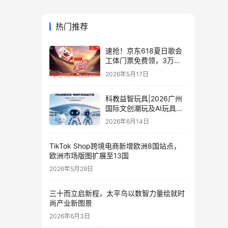
热门推荐
速抢！京东618夏日歌会
工体门票免费领，3万张
门票等你来
2026年5月17日
科教益智玩具|2026广州
国际文创潮玩及AI玩具展
览会·电商外贸选品大会
2026年6月14日
TikTok Shop跨境电商新增欧洲8国站点，
欧洲市场版图扩展至13国
2026年5月29日
三十而立启新程，太平鸟以数智力量绘就时
尚产业新图景
2026年6月3日