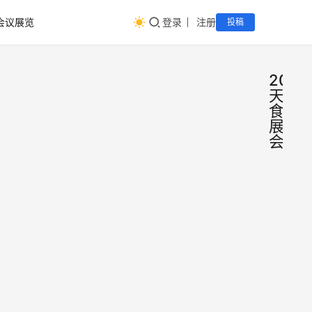
会议展览
登录
注册
投稿
2022
天然
食品
展览
会
202
会
议
广州
展
览
大健
作为
康展
州亿
主打
览会
牌展–
第31
5937
2022
IHE广
届广
年10