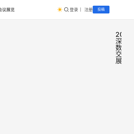
会议展览
登录
注册
投稿
2022
深圳
数字
交通
展
深圳交
通
展|20
2022中
中国数
数字交
字交通
展、深
大会(
gjhz
数字交
2022年7月
圳)数