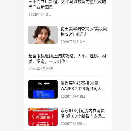
三十而立启新程，太平鸟以数智力量绘就时
尚产业新图景
2026年6月3日
花王美容调查揭示“美妆风
格”20年变迁史
2026年6月10日
超全眼镜框线上选购攻略：大小、性质、材
质、渠道，一步到位！
2026年6月22日
值得买科技亮相36氪
WAVES 2026新浪潮大
会：分享AI重构消费决策
2026年6月18日
链路下的新解法
京东618引潮流内衣消费
潮 超100个新锐内衣品牌
增长10倍
2026年6月25日