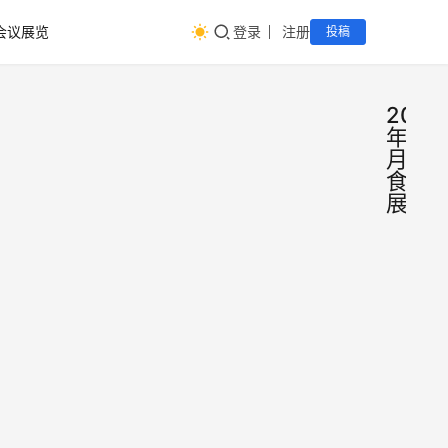
会议展览
登录
注册
投稿
2023
年9
月份
食品
展会
20
会
议
冷冻
展
览
展|
202
面制
中国
冷食
展|
参
国冷
展会
系：
2023
展 
13520
日