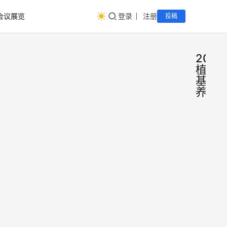
会议展览
登录
注册
投稿
2023
植物
基营
养展
202
会
议
中国
展
览
植物
2023
基展
植物
轻食
览会
展,20
5937
2023
3中国
年1月
植物
31日