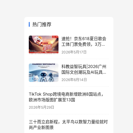
热门推荐
速抢！京东618夏日歌会
工体门票免费领，3万张
门票等你来
2026年5月17日
科教益智玩具|2026广州
国际文创潮玩及AI玩具展
览会·电商外贸选品大会
2026年6月14日
TikTok Shop跨境电商新增欧洲8国站点，
欧洲市场版图扩展至13国
2026年5月29日
三十而立启新程，太平鸟以数智力量绘就时
尚产业新图景