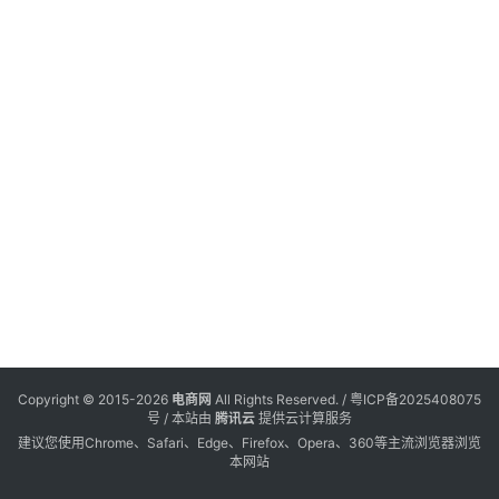
电
登录
注册
商
服
务
跨
境
电
商
电
商
专
Copyright © 2015-2026
电商网
All Rights Reserved. /
粤ICP备2025408075
栏
号
/ 本站由
腾讯云
提供云计算服务
建议您使用Chrome、Safari、Edge、Firefox、Opera、360等主流浏览器浏览
本网站
会