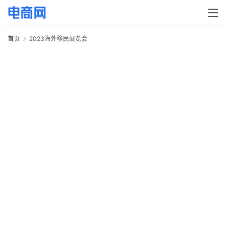
快
讯
首页
2023海外移民展览会
2
头
条
电
商
产
业
电
商
领
域
电
商