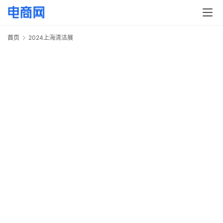
快
讯
首页
2024上海清洁展
2
头
条
电
商
产
业
电
商
领
域
电
商