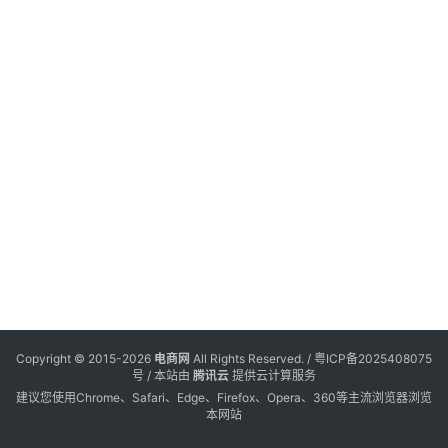
电
登录
注册
商
服
务
跨
境
电
商
电
商
专
Copyright © 2015-2026
电商网
All Rights Reserved. /
粤ICP备2025408075
栏
号
/ 本站由
腾讯云
提供云计算服务
建议您使用Chrome、Safari、Edge、Firefox、Opera、360等主流浏览器浏览
本网站
会