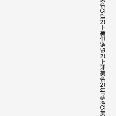
会
CBE
暨
2024
上海
美妆
供应
链博
览会
2024
上海
浦东
美博
会暨
2024
年28
届上
海
CBE
美容