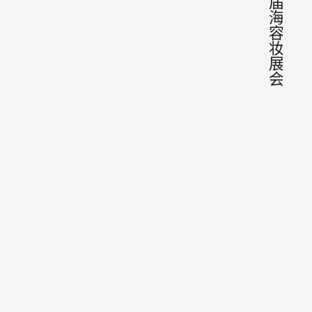
届上
海美
容化
妆品
展览
会
2024
美博会
2024
2024年
28届
上海美
美容化
CBE暨
上海
品展览
SUPPLY
博会-闫畅
2023年6月
WORL
13262520
日
供应链
2024
•
会议展览
会 时
浦东美
2024年
会CB