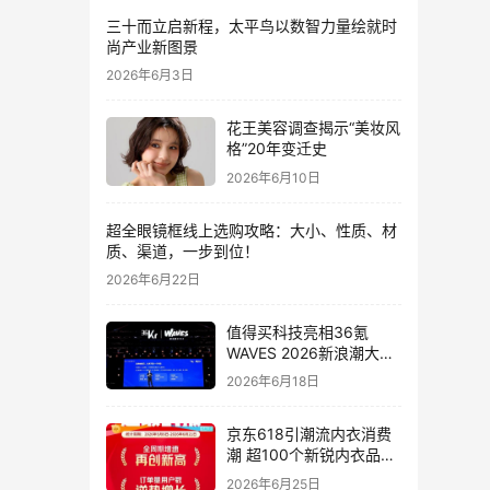
三十而立启新程，太平鸟以数智力量绘就时
尚产业新图景
2026年6月3日
花王美容调查揭示“美妆风
格”20年变迁史
2026年6月10日
超全眼镜框线上选购攻略：大小、性质、材
质、渠道，一步到位！
2026年6月22日
值得买科技亮相36氪
WAVES 2026新浪潮大
会：分享AI重构消费决策
2026年6月18日
链路下的新解法
京东618引潮流内衣消费
潮 超100个新锐内衣品牌
增长10倍
2026年6月25日