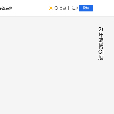
会议展览
登录
注册
投稿
2024
年上
海美
博会
CBE
展馆
2024
海美博
CBE
2024年
报名、
中国美
上海浦
览会暨
美博会
上海
SUPPLY