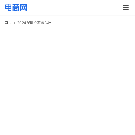
快
讯
首页
2024深圳冷冻食品展
2
头
条
电
商
产
业
电
商
领
域
电
商
2