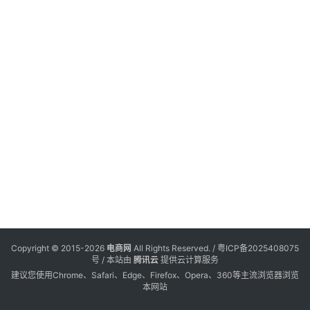
第
电
登录
注册
20
商
年
服
日
务
会
览
跨
境
电
商
电
商
专
Copyright © 2015-2026
电商网
All Rights Reserved. /
粤ICP备2025408075
栏
号
/ 本站由
腾讯云
提供云计算服务
建议您使用Chrome、Safari、Edge、Firefox、Opera、360等主流浏览器浏览
本网站
会