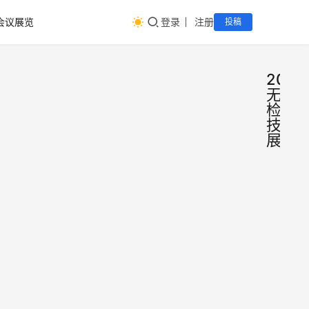
会议展览
登录
注册
投稿
2026
无损
检测
技术
展
无损
会
议
测
展
览
展|2
202
东莞
国际
检测
际无
2
应用
检测
2025年
会时
术应
月25日