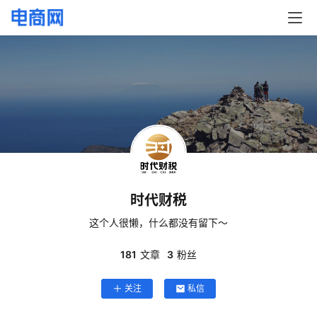
页
快
讯
头
条
电
商
时代财税
产
业
这个人很懒，什么都没有留下～
电
商
181
文章
3
粉丝
关注
私信
领
域