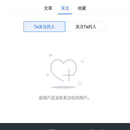
电
文章
关注
收藏
商
电
登录
注册
Ta关注的人
关注Ta的人
商
服
务
跨
境
电
商
该用户还没有关注任何用户。
电
商
专
栏