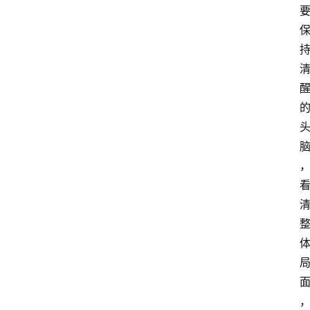
电
商
电
登录
注册
商
服
务
跨
境
电
商
电
商
专
栏