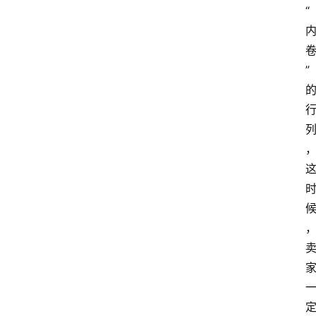
首
“
页
快
”
讯
头
条
电
商
产
业
电
商
领
域