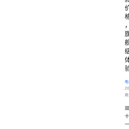
电
2
商