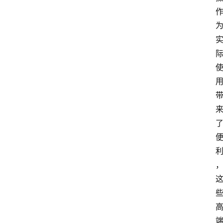
电
商
电
登录
注册
商
服
务
跨
境
电
商
电
商
专
栏