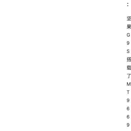
G
9
S
M
T
9
6
6
9 