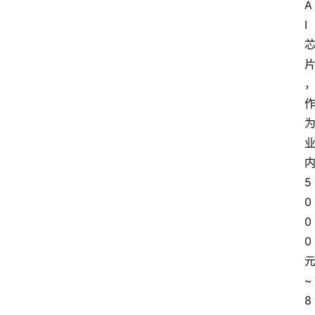
A
I 
5
0
0
0
~
8