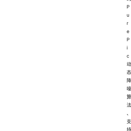
P
u
r
e
P
i
c