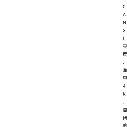
0
A
N
S
I
4
K