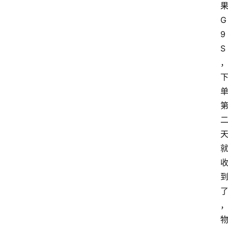
G
9
S