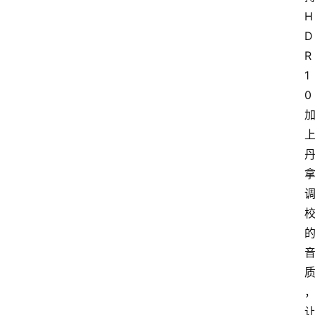
H
D
R
1
0