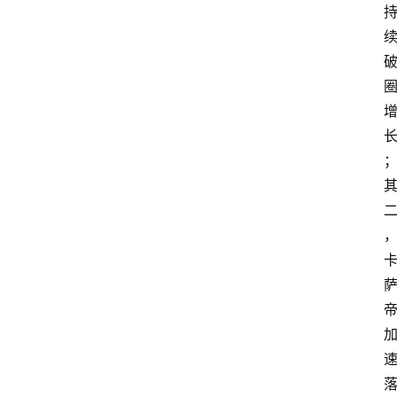
电
商
电
登录
注册
商
服
务
跨
境
电
商
电
商
专
栏