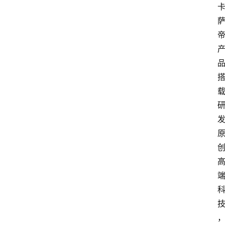
首
页
快
讯
头
条
电
商
产
业
电
商
领
域