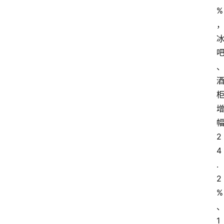
%
2
4
.
2
%
1