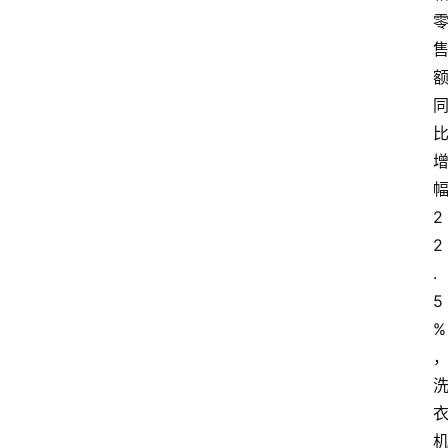
2
2
.
5
%