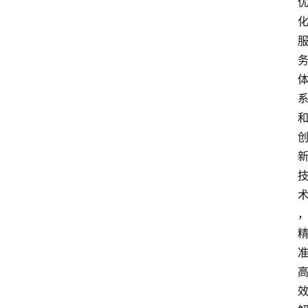
首
页
快
讯
头
条
电
商
产
业
电
商
领
域