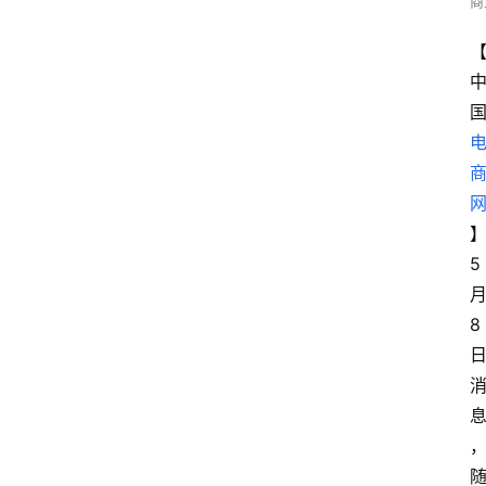
商
5
8