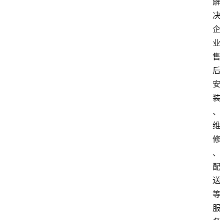
电
商
电
登录
注册
商
服
务
跨
境
电
商
电
商
专
栏