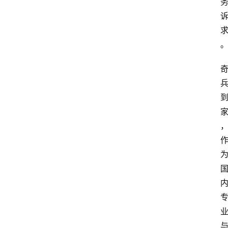
会
议
展
览