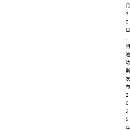
首
页
3
0
快
讯
头
条
电
商
产
业
2
电
0
商
2
5
领
域