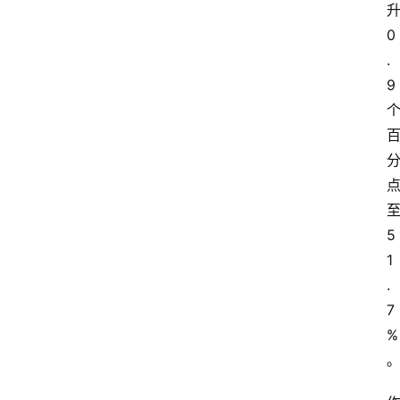
0
.
9
5
1
.
7
%