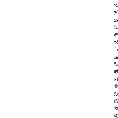
会
议
展
览