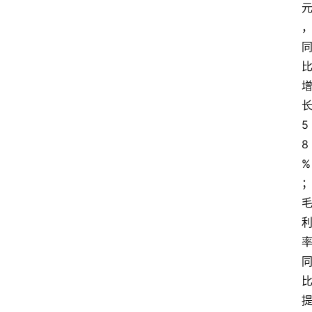
5
8
%