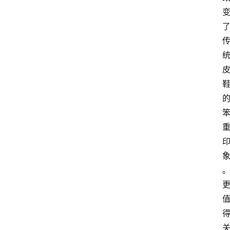
首
页
快
讯
头
条
电
商
产
业
电
商
领
域