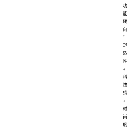
“
+
+