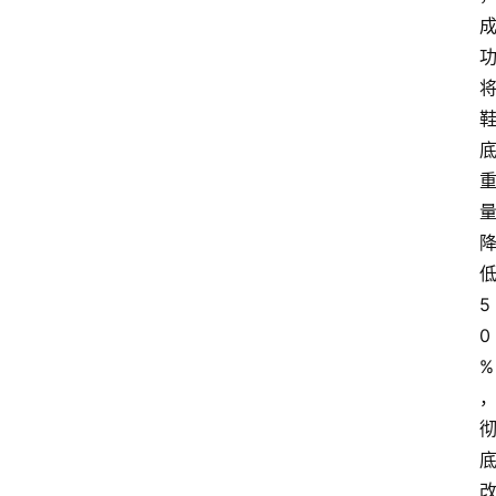
5
0
%