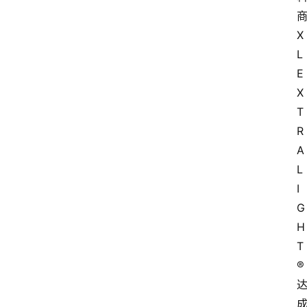
会
议
X
展
L 
览
E
X
T
R
A
L
I
G
H
T
®