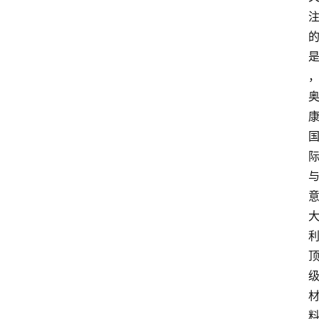
电
商
电
登录
注册
商
服
务
跨
境
电
商
电
商
专
栏