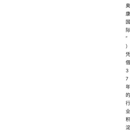
”
3
7