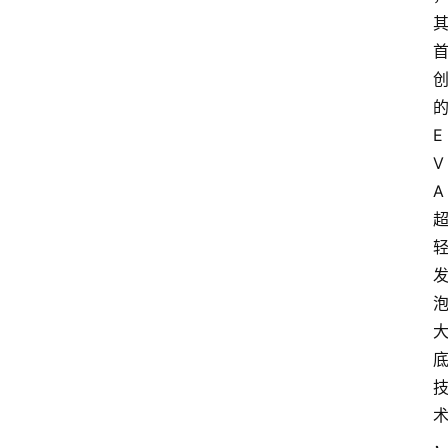
E
V
A