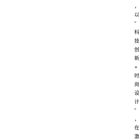
“
+
”