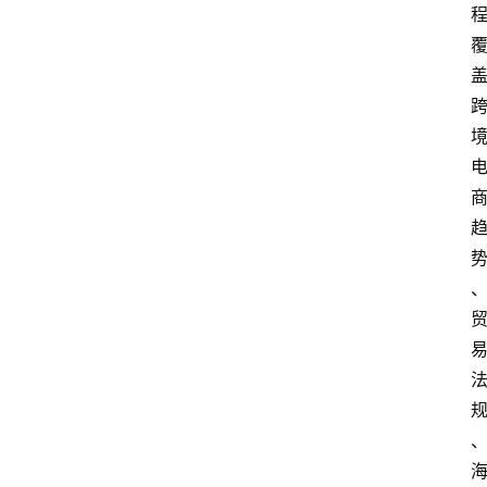
会
议
展
览