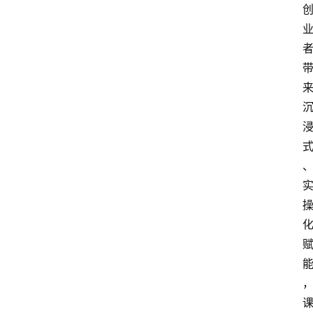
电
商
电
登录
注册
商
服
务
跨
境
电
商
电
商
专
栏