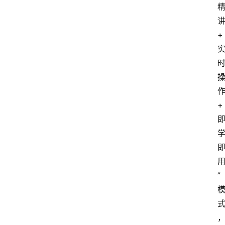
+
+
”