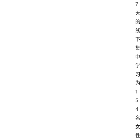
首
7
页
快
讯
头
条
电
商
产
1
业
5
电
4
商
领
域