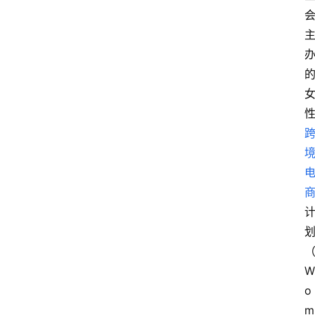
W
o
m