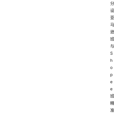
S
h
o
p
e
e