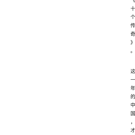
首
页
快
讯
头
条
电
商
产
业
电
商
领
域