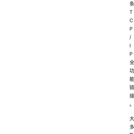
会
T
议
C
展
览
P
/
I
P