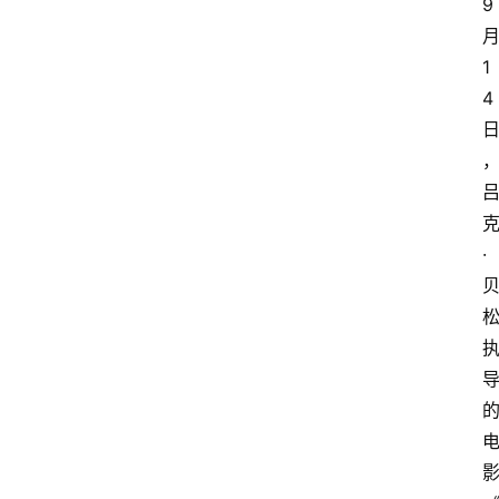
9
1
4
·