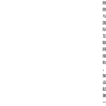
电
商
电
登录
注册
商
服
务
跨
境
电
商
电
商
专
栏