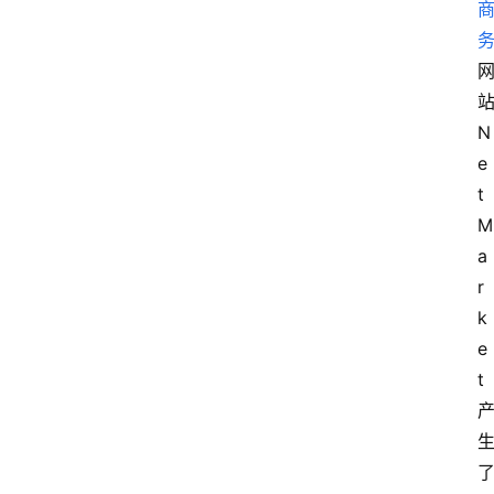
N
e
t
M
a
r
k
e
t