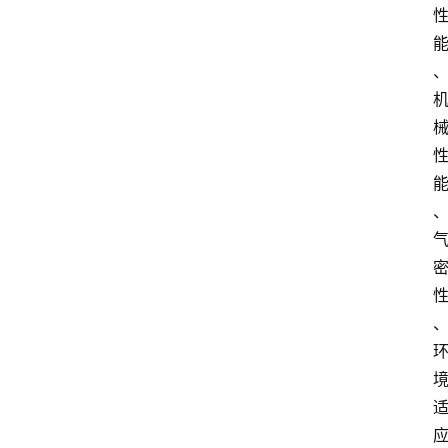
首
页
快
讯
头
条
电
商
产
业
电
商
领
域