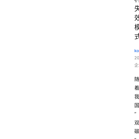
ko
2
企
“