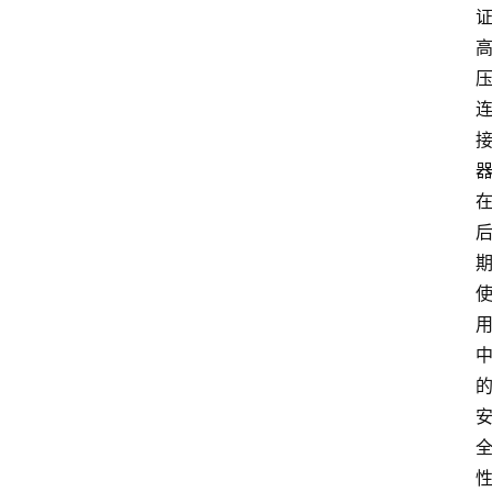
会
议
展
览