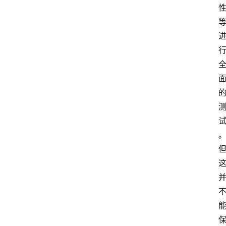
电
商
电
登录
注册
商
服
务
跨
境
电
商
电
商
专
栏