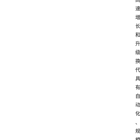
电
商
电
登录
注册
商
服
务
跨
境
电
商
电
商
专
栏