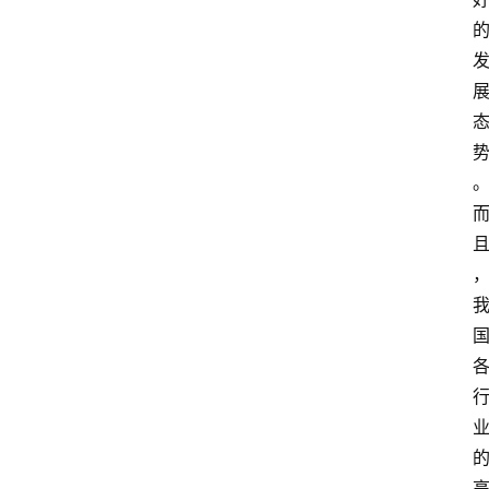
首
页
快
讯
头
条
电
商
产
业
电
商
领
域