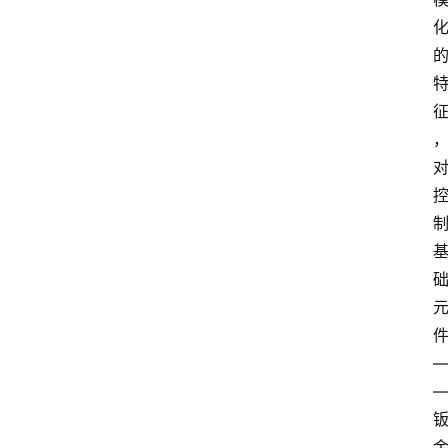
会
议
展
览