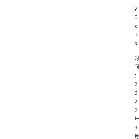
y 
E
x
p
o
2
0
2
2
9