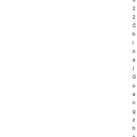
2
2 
C
h
i
n
a 
(
G
u
a
n
g
z
h
o