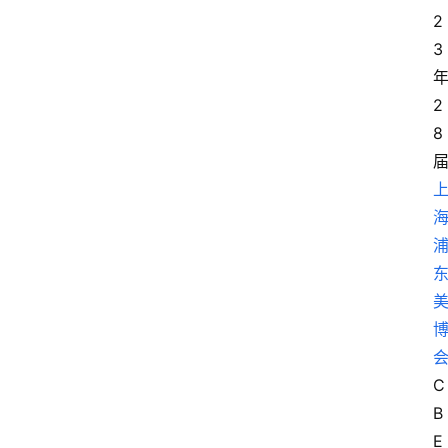
2
3
2
8
C
B
E