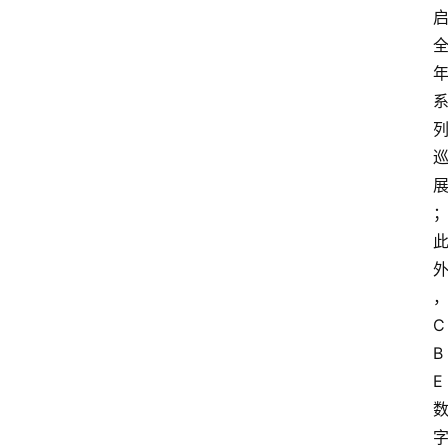
C
B
E