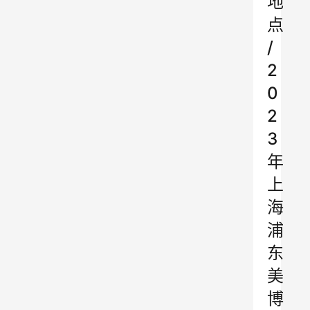
地
点
/
2
0
2
3
年
上
海
浦
东
美
博