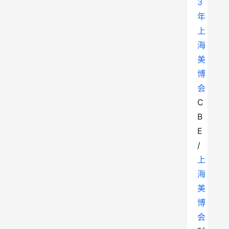
3
年
上
海
美
博
会
C
B
E
/
上
海
美
博
会