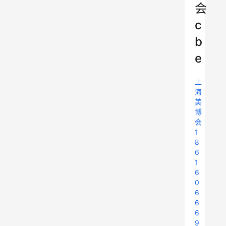
会
c
b
e
上
海
美
博
会
1
8
6
1
6
0
6
6
6
9