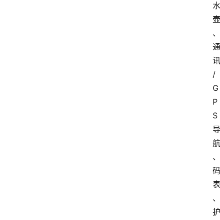
/
G
P
S