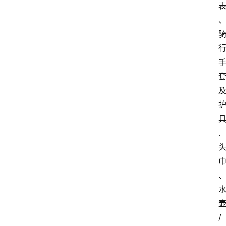
电
商
电
登录
注册
商
服
务
跨
境
.
电
商
电
商
专
栏
/