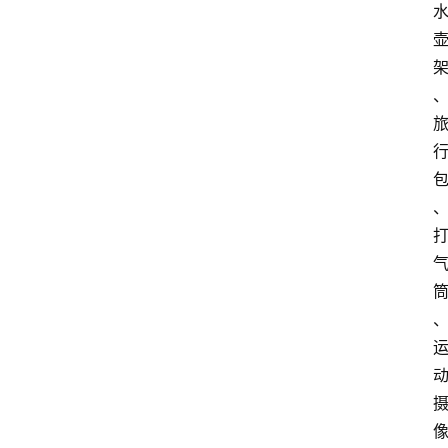
会
议
展
览