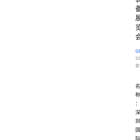
Q
2
会