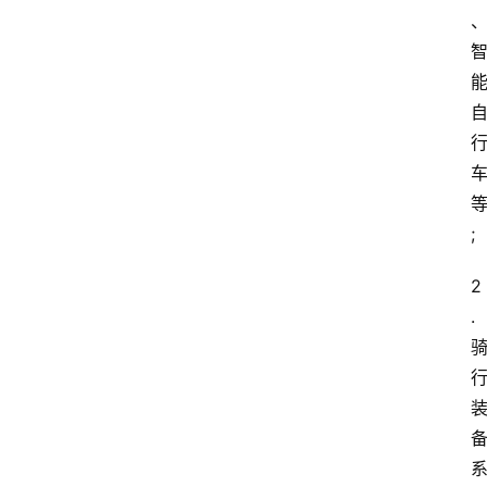
;
2
.