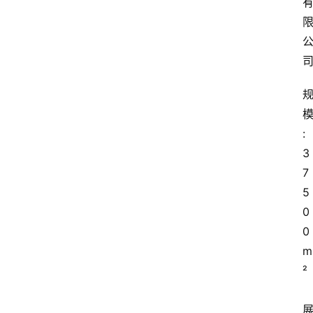
:
3
7
5
0
0
m
²