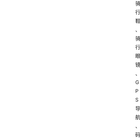
首
页
快
讯
头
条
电
商
G
产
P
业
S
电
商
领
域