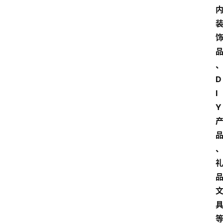
会
议
展
览
D
I
Y