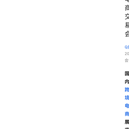
Q
2
会