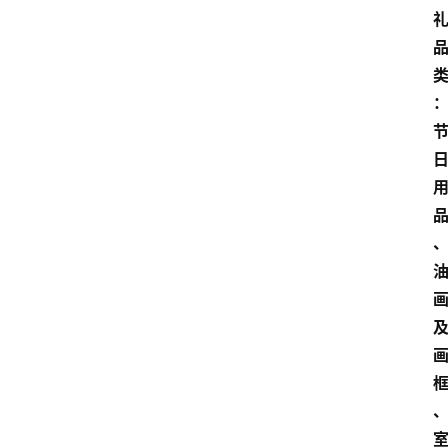
电
商
电
登录
注册
商
服
务
跨
境
电
商
电
商
专
栏