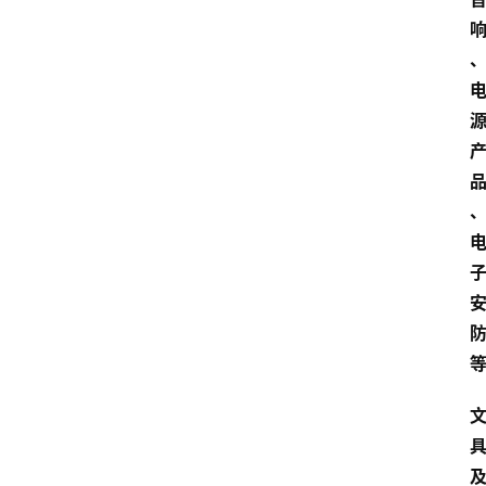
首
页
快
讯
头
条
电
商
产
业
电
商
领
域