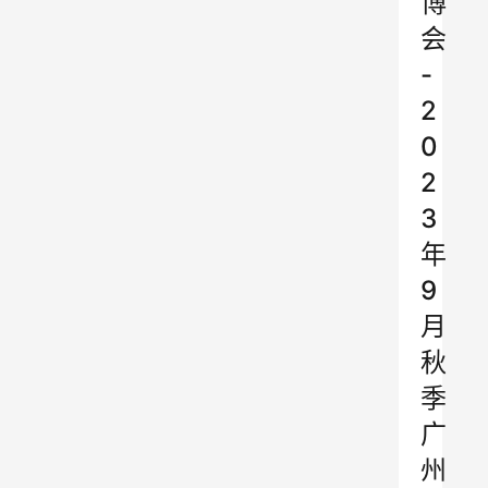
博
会
-
2
0
2
3
年
9
月
秋
季
广
州