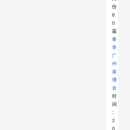
份
6
0
届
春
季
广
州
美
博
会
时
间
：
2
0