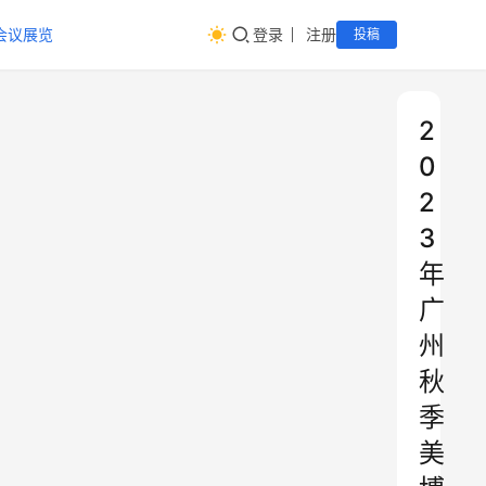
会议展览
登录
注册
投稿
2
0
2
3
年
广
州
秋
季
美