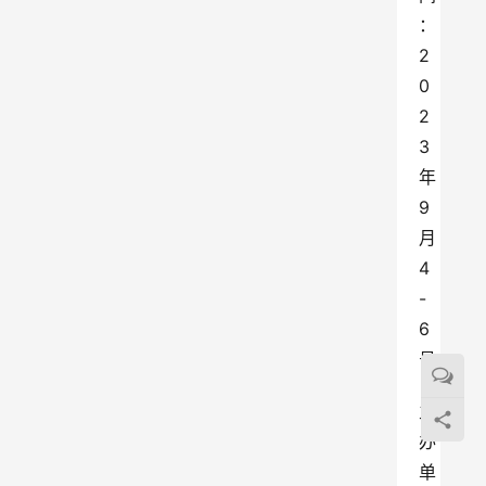
：
2
0
2
3
年
9
月
4
-
6
号
主
办
单