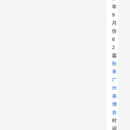
年
9
月
份
6
2
届
秋
季
广
州
美
博
会
时
间