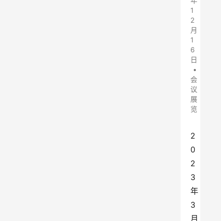
年
1
2
月
1
6
日
•
会
议
展
览
2
0
2
3
年
3
月