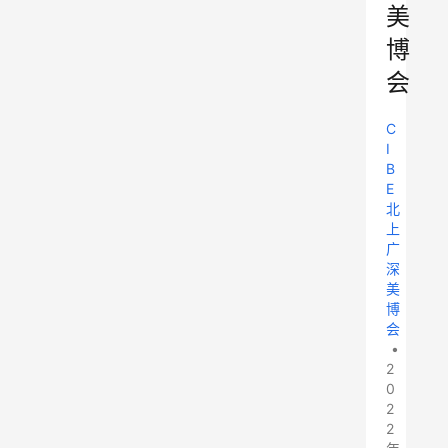
美
博
会
C
I
B
E
北
上
广
深
美
博
会
•
2
0
2
2